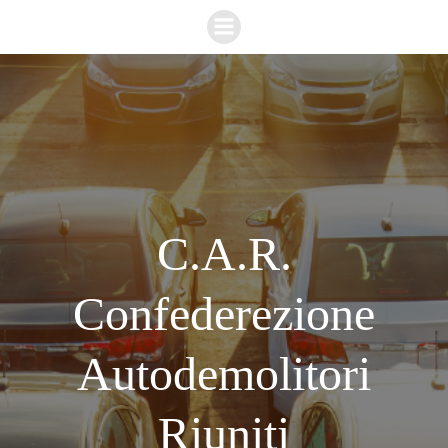
Vai
al
contenuto
C.A.R.
Confederezione
Autodemolitori
Riuniti