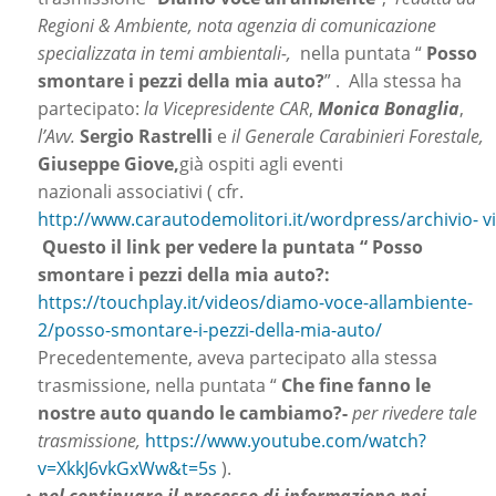
Regioni & Ambiente, nota agenzia di comunicazione
specializzata in temi ambientali-,
nella puntata “
Posso
smontare i pezzi della mia auto?
” . Alla stessa ha
partecipato:
la Vicepresidente CAR
,
Monica Bonaglia
,
l’Avv.
Sergio Rastrelli
e
il Generale Carabinieri Forestale,
Giuseppe Giove,
già ospiti agli eventi
nazionali associativi ( cfr.
http://www.carautodemolitori.it/wordpress/archivio- v
Questo il link per vedere la puntata “ Posso
smontare i pezzi della mia auto?:
https://touchplay.it/videos/diamo-voce-allambiente-
2/posso-smontare-i-pezzi-della-mia-auto/
Precedentemente, aveva partecipato alla stessa
trasmissione, nella puntata “
Che fine fanno le
nostre auto quando le cambiamo?-
per rivedere tale
trasmissione,
https://www.youtube.com/watch?
v=XkkJ6vkGxWw&t=5s
).