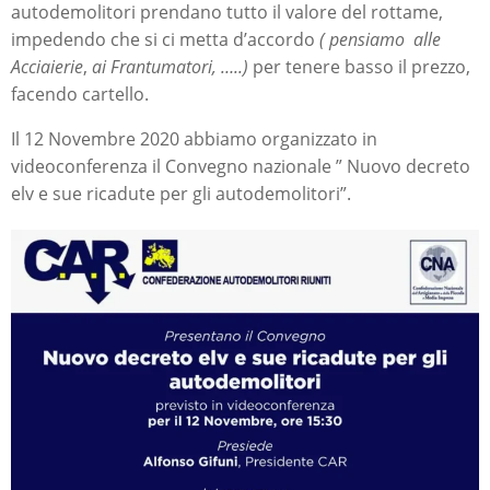
autodemolitori prendano tutto il valore del rottame,
impedendo che si ci metta d’accordo
( pensiamo alle
Acciaierie
,
ai Frantumatori, …..)
per tenere basso il prezzo,
facendo cartello.
Il 12 Novembre 2020 abbiamo organizzato in
videoconferenza il Convegno nazionale ” Nuovo decreto
elv e sue ricadute per gli autodemolitori”.