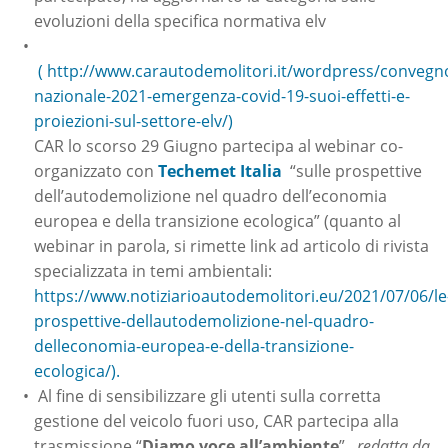
evoluzioni della specifica normativa elv
( http://www.carautodemolitori.it/wordpress/convegn
nazionale-2021-emergenza-covid-19-suoi-effetti-e-
proiezioni-sul-settore-elv/)
CAR lo scorso 29 Giugno partecipa al webinar co-
organizzato con
Techemet Italia
“sulle prospettive
dell’autodemolizione nel quadro dell’economia
europea e della transizione ecologica” (quanto al
webinar in parola, si rimette link ad articolo di rivista
specializzata in temi ambientali:
https://www.notiziarioautodemolitori.eu/2021/07/06/le
prospettive-dellautodemolizione-nel-quadro-
delleconomia-europea-e-della-transizione-
ecologica/).
Al fine di sensibilizzare gli utenti sulla corretta
gestione del veicolo fuori uso, CAR partecipa alla
trasmissione “
Diamo voce
all’ambiente
”,
redatta da