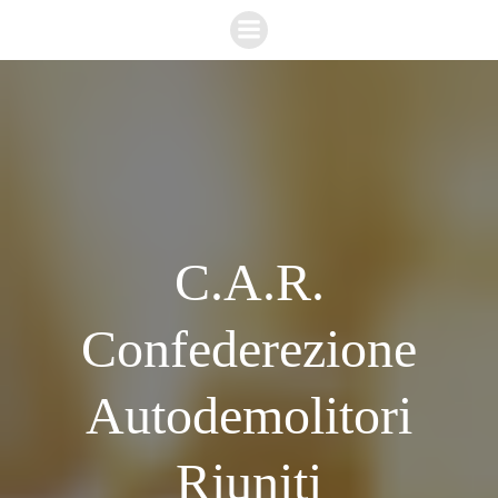
Vai
al
contenuto
C.A.R.
Confederezione
Autodemolitori
Riuniti