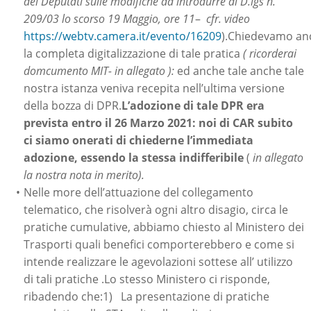
dei Deputati sulle modifiche da introdurre al D.lgs n.
209/03 lo scorso 19 Maggio, ore 11
–
cfr. video
https://webtv.camera.it/evento/16209
).Chiedevamo an
la completa digitalizzazione di tale pratica
( ricorderai
domcumento MIT- in allegato ):
ed anche tale anche tale
nostra istanza veniva recepita nell’ultima versione
della bozza di DPR.
L’adozione di tale DPR era
prevista entro il 26 Marzo 2021: noi di CAR subito
ci siamo onerati di chiederne l’immediata
adozione, essendo la stessa indifferibile
(
in allegato
la nostra nota in merito).
Nelle more dell’attuazione del collegamento
telematico, che risolverà ogni altro disagio, circa le
pratiche cumulative, abbiamo chiesto al Ministero dei
Trasporti quali benefici comporterebbero e come si
intende realizzare le agevolazioni sottese all’ utilizzo
di tali pratiche .Lo stesso Ministero ci risponde,
ribadendo che:1) La presentazione di pratiche