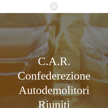
Vai
al
contenuto
C.A.R.
Confederezione
Autodemolitori
Riuniti