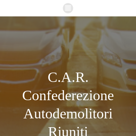
Vai
al
contenuto
C.A.R.
Confederezione
Autodemolitori
Riuniti