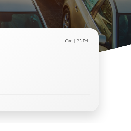
Car
|
25 Feb