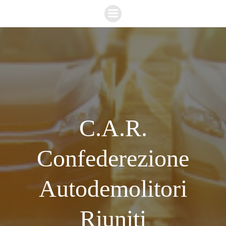
Vai
al
contenuto
C.A.R.
Confederezione
Autodemolitori
Riuniti