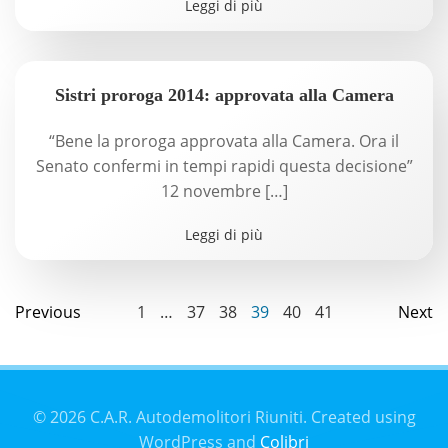
Leggi di più
Sistri proroga 2014: approvata alla Camera
“Bene la proroga approvata alla Camera. Ora il
Senato confermi in tempi rapidi questa decisione”
12 novembre […]
Leggi di più
Posts
Posts
Page
Page
Page
Page
Page
Page
Pos
Previous
1
…
37
38
39
40
41
Next
navigation
navigation
nav
© 2026 C.A.R. Autodemolitori Riuniti. Created using
WordPress and
Colibri