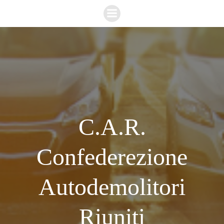
Vai
al
contenuto
C.A.R.
Confederezione
Autodemolitori
Riuniti