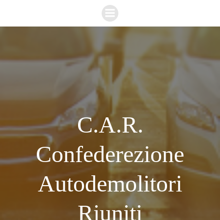
Vai
al
contenuto
C.A.R.
Confederezione
Autodemolitori
Riuniti